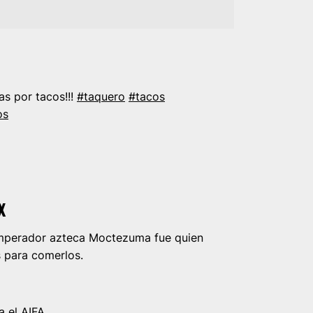
as por tacos!!!
#taquero
#tacos
os
X
l emperador azteca Moctezuma fue quien
s para comerlos.
a el AIFA