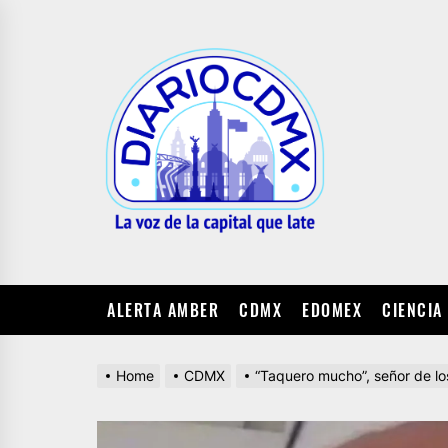
Skip
to
DIARIO
the
CDMX
content
ALERTA AMBER
CDMX
EDOMEX
CIENCIA
Home
CDMX
“Taquero mucho”, señor de lo