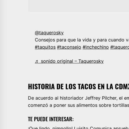
@taquerosky
Consejos para que la vida y para cuando v
#taquitos
#taconsejo
#inchechino
#taquer
♬ sonido original – Taquerosky
HISTORIA DE LOS TACOS EN LA CDM
De acuerdo al historiador Jeffrey Pilcher, e
comenzó a poner sus alimentos sobre tortilla
TE PUEDE INTERESAR:
¡Que lindo, pimpollo! Luisito Comunica aprueb