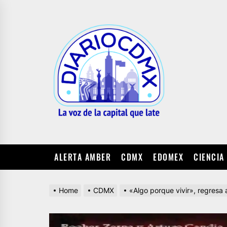
Skip
to
DIARIO
the
CDMX
content
ALERTA AMBER
CDMX
EDOMEX
CIENCIA
Home
CDMX
«Algo porque vivir», regresa 