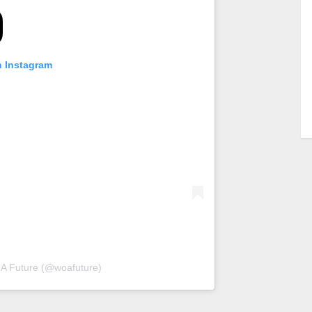
n Instagram
 A Future (@woafuture)