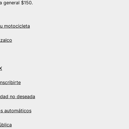
 general $150.
tu motocicleta
tzalco
X
nscribirte
cidad no deseada
os automáticos
ública