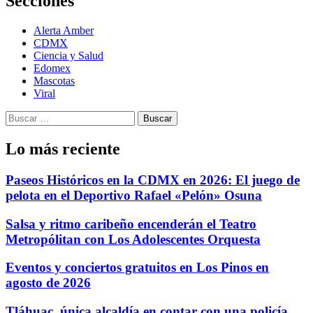
Secciones
Alerta Amber
CDMX
Ciencia y Salud
Edomex
Mascotas
Viral
Buscar:
Lo más reciente
Paseos Históricos en la CDMX en 2026: El juego de
pelota en el Deportivo Rafael «Pelón» Osuna
Salsa y ritmo caribeño encenderán el Teatro
Metropólitan con Los Adolescentes Orquesta
Eventos y conciertos gratuitos en Los Pinos en
agosto de 2026
Tláhuac, única alcaldía en contar con una policía