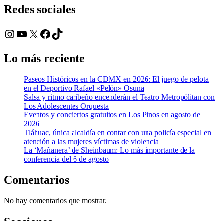
Redes sociales
Instagram
YouTube
X
Facebook
TikTok
Lo más reciente
Paseos Históricos en la CDMX en 2026: El juego de pelota
en el Deportivo Rafael «Pelón» Osuna
Salsa y ritmo caribeño encenderán el Teatro Metropólitan con
Los Adolescentes Orquesta
Eventos y conciertos gratuitos en Los Pinos en agosto de
2026
Tláhuac, única alcaldía en contar con una policía especial en
atención a las mujeres víctimas de violencia
La ‘Mañanera’ de Sheinbaum: Lo más importante de la
conferencia del 6 de agosto
Comentarios
No hay comentarios que mostrar.