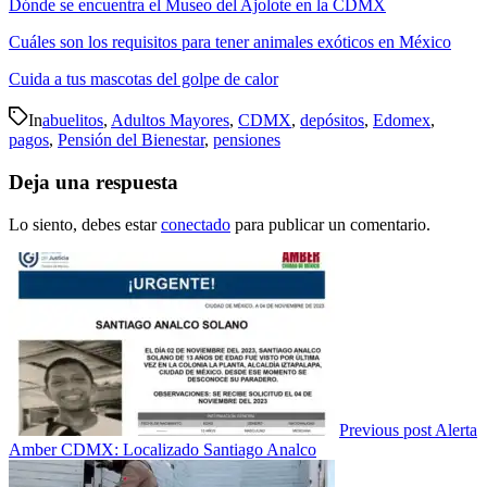
Dónde se encuentra el Museo del Ajolote en la CDMX
Cuáles son los requisitos para tener animales exóticos en México
Cuida a tus mascotas del golpe de calor
In
abuelitos
,
Adultos Mayores
,
CDMX
,
depósitos
,
Edomex
,
pagos
,
Pensión del Bienestar
,
pensiones
Deja una respuesta
Lo siento, debes estar
conectado
para publicar un comentario.
Previous post
Alerta
Amber CDMX: Localizado Santiago Analco