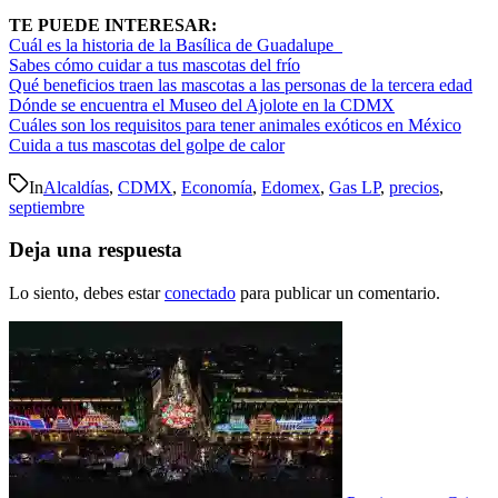
TE PUEDE INTERESAR:
Cuál es la historia de la Basílica de Guadalupe
Sabes cómo cuidar a tus mascotas del frío
Qué beneficios traen las mascotas a las personas de la tercera edad
Dónde se encuentra el Museo del Ajolote en la CDMX
Cuáles son los requisitos para tener animales exóticos en México
Cuida a tus mascotas del golpe de calor
In
Alcaldías
,
CDMX
,
Economía
,
Edomex
,
Gas LP
,
precios
,
septiembre
Deja una respuesta
Lo siento, debes estar
conectado
para publicar un comentario.