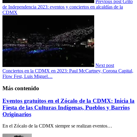
Previous post
Grito
de Independencia 2023: eventos y conciertos en alcaldías de la
CDMX
Next post
Conciertos en la CDMX en 2023: Paul McCartney, Corona Capital,
Flow Fest, Luis Miguel…
Más contenido
Eventos gratuitos en el Zócalo de la CDMX: Inicia la
Fiesta de las Culturas Indígenas, Pueblos y Barrios
Originarios
En el Zócalo de la CDMX siempre se realizan eventos…