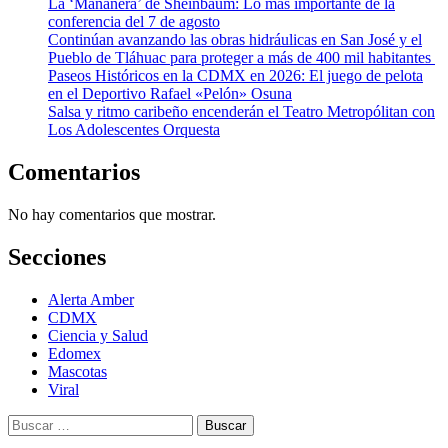
La ‘Mañanera’ de Sheinbaum: Lo más importante de la
conferencia del 7 de agosto
Continúan avanzando las obras hidráulicas en San José y el
Pueblo de Tláhuac para proteger a más de 400 mil habitantes
Paseos Históricos en la CDMX en 2026: El juego de pelota
en el Deportivo Rafael «Pelón» Osuna
Salsa y ritmo caribeño encenderán el Teatro Metropólitan con
Los Adolescentes Orquesta
Comentarios
No hay comentarios que mostrar.
Secciones
Alerta Amber
CDMX
Ciencia y Salud
Edomex
Mascotas
Viral
Buscar: