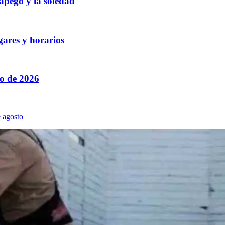
 apego y la soledad
gares y horarios
to de 2026
 agosto