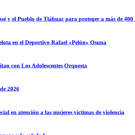
sé y el Pueblo de Tláhuac para proteger a más de 400
elota en el Deportivo Rafael «Pelón» Osuna
litan con Los Adolescentes Orquesta
 de 2026
cial en atención a las mujeres víctimas de violencia