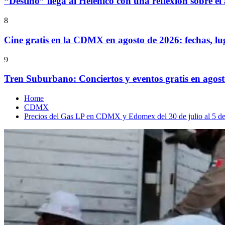
“Destino” llega al Helénico con una reflexión sobre el
8
Cine gratis en la CDMX en agosto de 2026: fechas, lu
9
Tren Suburbano: Conciertos y eventos gratis en agos
Home
CDMX
Precios del Gas LP en CDMX y Edomex del 30 de julio al 5 de