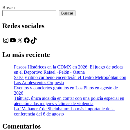
Buscar
Buscar
Redes sociales
Instagram
YouTube
X
Facebook
TikTok
Lo más reciente
Paseos Históricos en la CDMX en 2026: El juego de pelota
en el Deportivo Rafael «Pelón» Osuna
Salsa y ritmo caribeño encenderán el Teatro Metropólitan con
Los Adolescentes Orquesta
Eventos y conciertos gratuitos en Los Pinos en agosto de
2026
Tláhuac, única alcaldía en contar con una policía especial en
atención a las mujeres víctimas de violencia
La ‘Mañanera’ de Sheinbaum: Lo más importante de la
conferencia del 6 de agosto
Comentarios